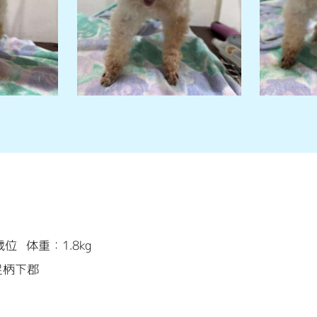
歳位
体重：1.8kg
足柄下郡