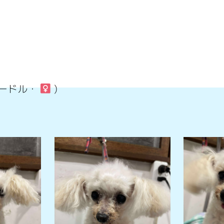
プードル・
)