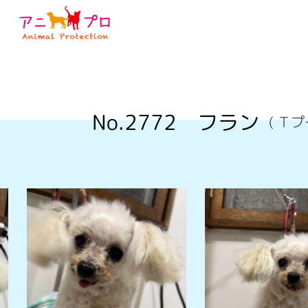
No.2772
フラン
( Ｔ