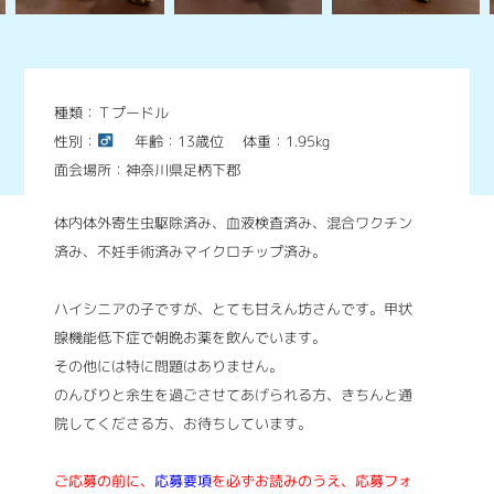
種類：Ｔプードル
性別：
年齢：13歳位
体重：1.95kg
面会場所：神奈川県足柄下郡
体内体外寄生虫駆除済み、血液検査済み、混合ワクチン
済み、不妊手術済みマイクロチップ済み。
ハイシニアの子ですが、とても甘えん坊さんです。甲状
腺機能低下症で朝晩お薬を飲んでいます。
その他には特に問題はありません。
のんびりと余生を過ごさせてあげられる方、きちんと通
院してくださる方、お待ちしています。
ご応募の前に、
応募要項
を必ずお読みのうえ、応募フォ