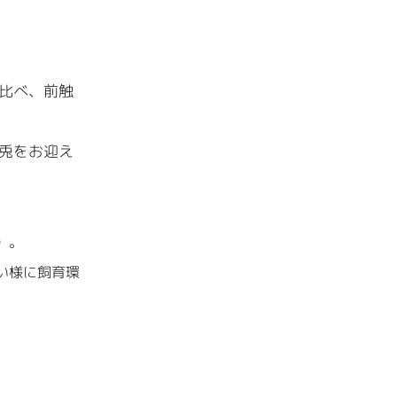
比べ、前触
兎をお迎え
）。
い様に飼育環