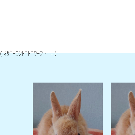
( ﾈｻﾞｰﾗﾝﾄﾞﾄﾞﾜｰﾌ・
-
)