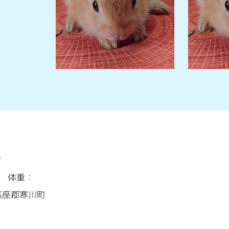
ﾌ
月
体重：
高座郡寒川町