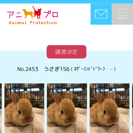
MENU
譲渡決定
No.2453
うさぎ156
( ﾈｻﾞｰﾗﾝﾄﾞﾄﾞﾜｰﾌ・
-
)