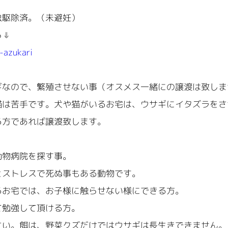
虫駆除済。（未避妊）
ら⇓
i-azukari
ギなので、繁殖させない事（オスメス一緒にの譲渡は致しま
猫は苦手です。犬や猫がいるお宅は、ウサギにイタズラをさ
る方であれば譲渡致します。
動物病院を探す事。
とストレスで死ぬ事もある動物です。
るお宅では、お子様に触らせない様にできる方。
て勉強して頂ける方。
さい。餌は、野菜クズだけではウサギは長生きできません。