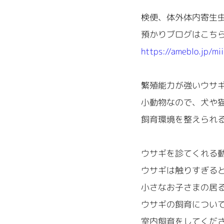
検便、体外体内寄生
預かりブログはこち
https://ameblo.jp/mi
繁殖能力が強いウサ
小動物なので、犬や
飼育環境を整えられ
ウサギを診てくれる
ウサギは触りすぎる
小さなお子さまの居
ウサギの飼育につい
室内飼育をしてくだ