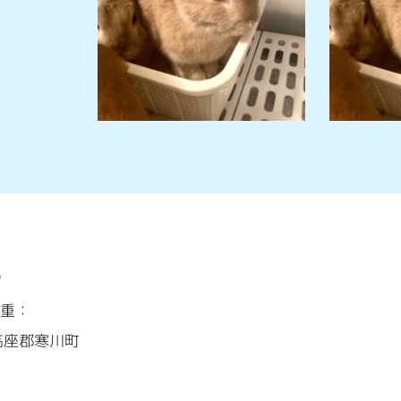
ﾌ
重：
高座郡寒川町