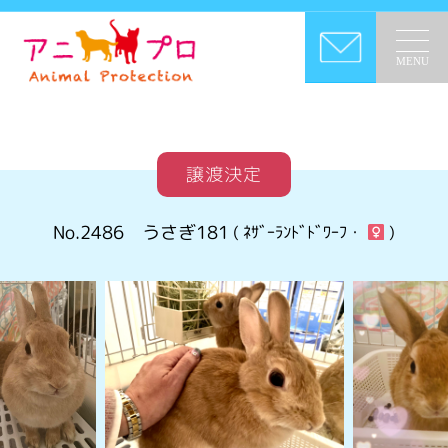
MENU
譲渡決定
No.2486
うさぎ181
( ﾈｻﾞｰﾗﾝﾄﾞﾄﾞﾜｰﾌ・
)