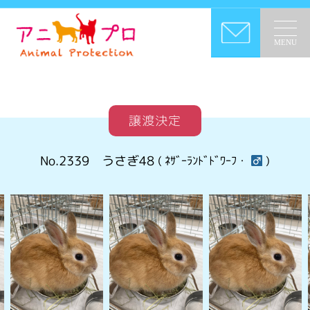
MENU
譲渡決定
No.2339
うさぎ48
( ﾈｻﾞｰﾗﾝﾄﾞﾄﾞﾜｰﾌ・
)