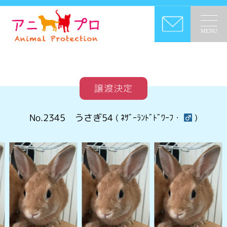
MENU
譲渡決定
No.2345
うさぎ54
( ﾈｻﾞｰﾗﾝﾄﾞﾄﾞﾜｰﾌ・
)