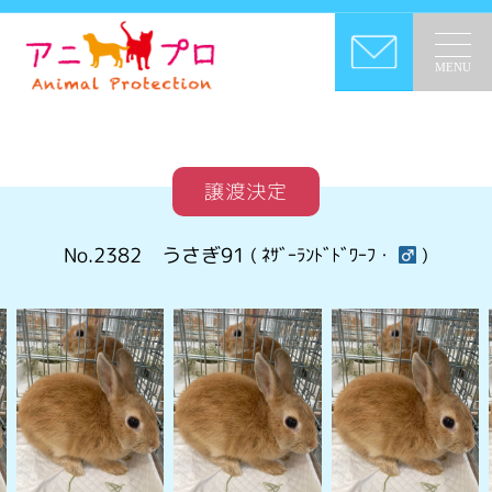
MENU
譲渡決定
No.2382
うさぎ91
( ﾈｻﾞｰﾗﾝﾄﾞﾄﾞﾜｰﾌ・
)