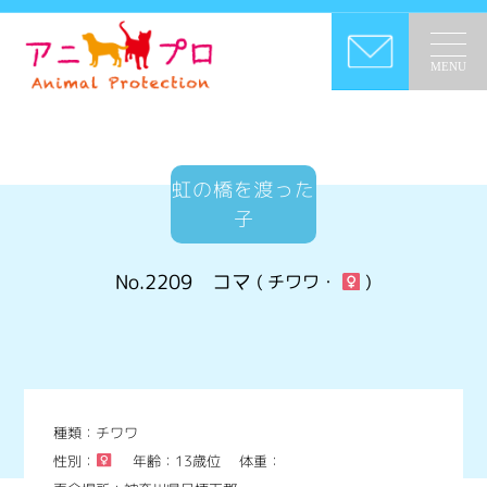
MENU
虹の橋を渡った
子
No.2209
コマ
( チワワ・
)
種類：チワワ
性別：
年齢：13歳位
体重：