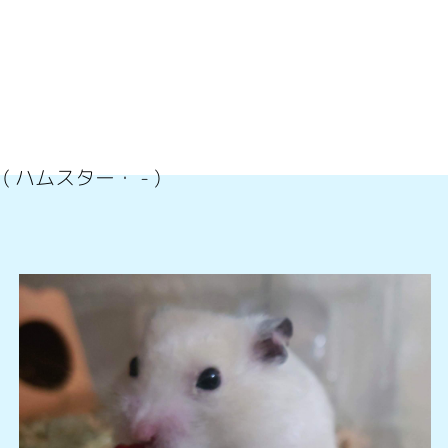
( ハムスター・
-
)