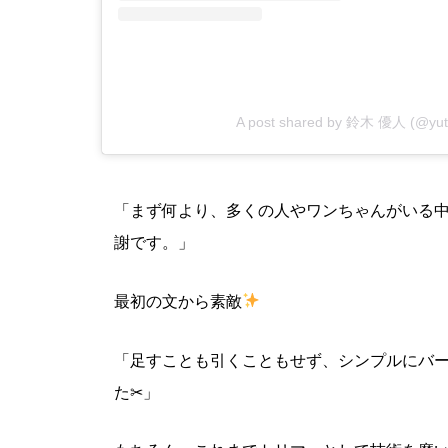
A post shared by 鈴木 優人 (@yut
「まず何より、多くの人やワンちゃんがいる
謝です。」
最初の文から素敵
「足すことも引くこともせず、シンプルにバ
た✂︎」