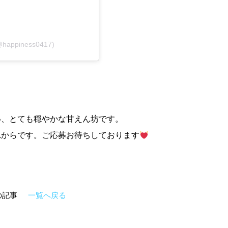
(@happiness0417)
い、とても穏やかな甘えん坊です。
れからです。ご応募お待ちしております
の記事
一覧へ戻る