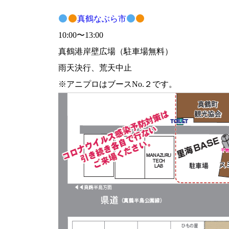
真鶴なぶら市
10:00〜13:00
真鶴港岸壁広場（駐車場無料）
雨天決行、荒天中止
※アニプロはブースNo.２です。