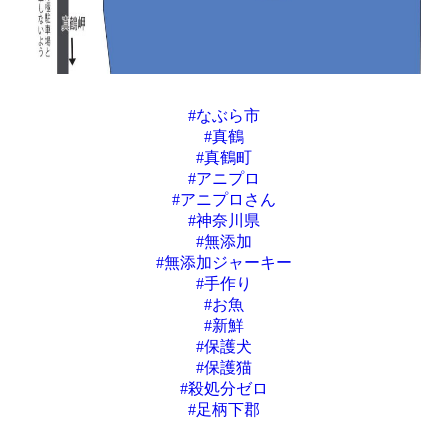
#なぶら市
#真鶴
#真鶴町
#アニプロ
#アニプロさん
#神奈川県
#無添加
#無添加ジャーキー
#手作り
#お魚
#新鮮
#保護犬
#保護猫
#殺処分ゼロ
#足柄下郡